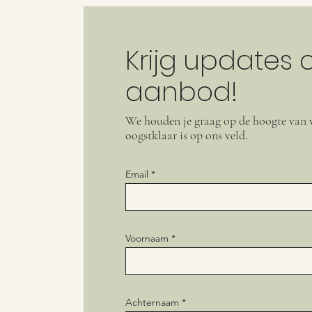
Krijg updates 
aanbod!
We houden je graag op de hoogte van 
oogstklaar is op ons veld.
Email
Voornaam
Achternaam