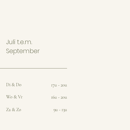
Juli t.e.m.
September
Di & Do
17u - 20u
Wo & Vr
16u - 20u
Za & Zo
9u - 13u