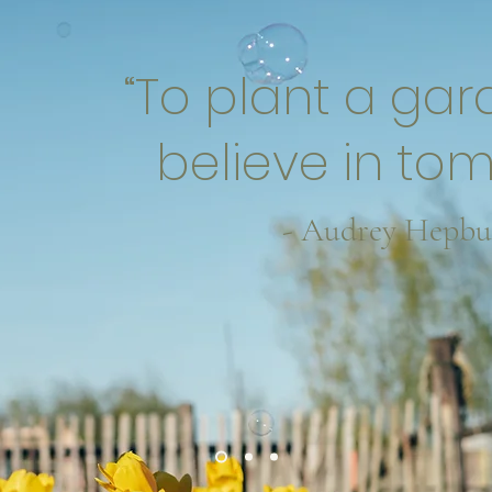
“To plant a gar
believe in to
- Audrey Hepbu