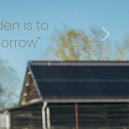
den is to
morrow”
rn