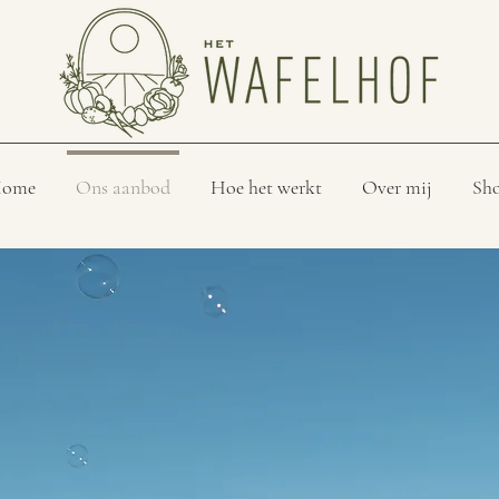
ome
Ons aanbod
Hoe het werkt
Over mij
Sh