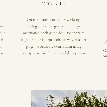
GROENTEN
oor
Onze groenten worden gekweekt op
tot
biologische wijze, geen kunstmatige
d je
meststoffen noch pesticiden. Door zorg te
els
dragen van de bodem proberen we ziekten en
g
n.
plagen te onderdrukken. Indien nodig
Ge
bestrijden we met hun natuurlijke vijanden.
deau
on