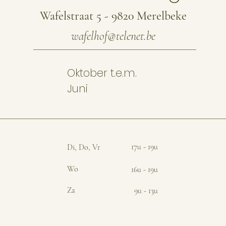
Wafelstraat 5 - 9820 Merelbeke
wafelhof@telenet.be
Oktober t.e.m.
Juni
17u - 19u
Di, Do, Vr
Wo
16u - 19u
Za
9u - 13u