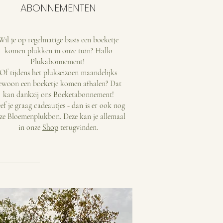
ABONNEMENTEN
Wil je op regelmatige basis een boeketje
komen plukken in onze tuin? Hallo
Plukabonnement!
Of tijdens het plukseizoen maandelijks
ewoon een boeketje komen afhalen? Dat
kan dankzij ons Boeketabonnement!
ef je graag cadeautjes - dan is er ook nog
ze Bloemenplukbon. Deze kan je allemaal
in onze
Shop
terugvinden.