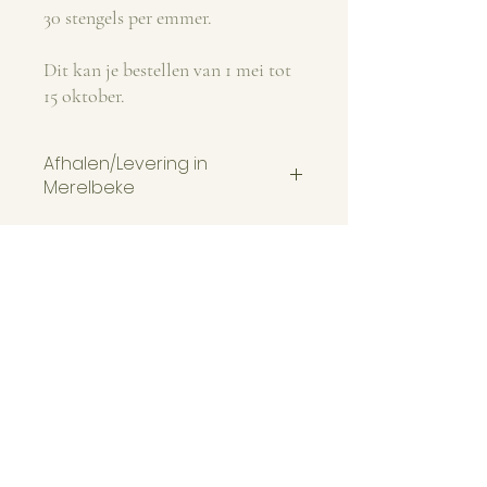
30 stengels per emmer.
Dit kan je bestellen van 1 mei tot
15 oktober.
Afhalen/Levering in
Merelbeke
Al jouw aankopen kunnen na aankoop
worden afgehaald tijdens onze
Openingsuren
openingsuren.
Juli t.e.m. September
Woon je in Merelbeke; dan leveren we
di & do: 17u-20u
indien gewenst aan huis. Reken hiervoor op
wo & vr: 16u-20u
5 werkdagen. Deze optie kan je aanduiden
za & zo: 9u-13u
bij betaling.
Openingsuren
Oktober t.e.m. Juni
di & do & vr: 17u-19u
wo: 16u-19u